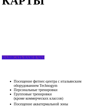
КАРТЫ
КЛУБНАЯ КАРТА СЕРЕБРО
от 3 211 руб. в мес. (в пересчете за 1 мес.) с учетом скидки
18% каждое 18-ое число.
Гостевой визит за 1 800 руб.
(При условии, если Клиент ни разу не посещал фитнес-центр)
НАПИСАТЬ НАМ В ЧАТ
Посещение фитнес-центра с итальянским
оборудованием Technogym
Персональные тренировки
Групповые тренировки
(кроме коммерческих классов)
Посещение акватермальной зоны