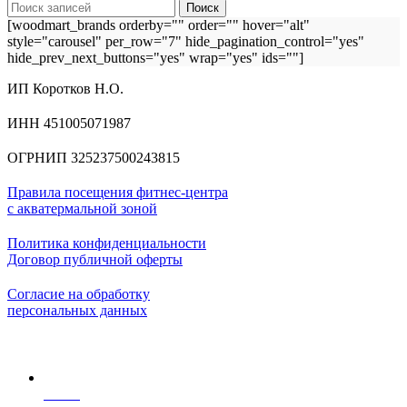
Поиск
[woodmart_brands orderby="" order="" hover="alt"
style="carousel" per_row="7" hide_pagination_control="yes"
hide_prev_next_buttons="yes" wrap="yes" ids=""]
ИП Коротков Н.О.
ИНН 451005071987
ОГРНИП 325237500243815
Правила посещения фитнес-центра
с акватермальной зоной
Политика конфиденциальности
Договор публичной оферты
Согласие на обработку
персональных данных